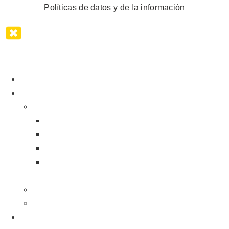
Políticas de datos y de la información
Inicio
Mis servicios
Cursos digitales
Manual para líderes
Cómo hablar para que te entiendan
Conversaciones difíciles
Cómo lograr que tu equipo confíe en ti y se
comprometa con tu visión
Empresas
Conferencias
Acerca de