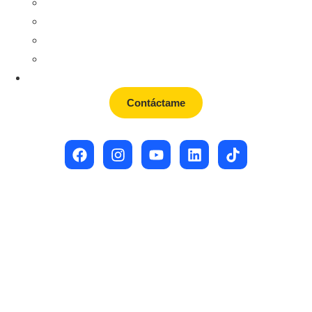
Sobre Fátima
Historias de éxito
MBTI
TypeCoach
Blog
Contáctame