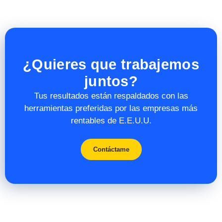
¿Quieres que trabajemos
juntos?
Tus resultados están respaldados con las
herramientas preferidas por las empresas más
rentables de E.E.U.U.
Contáctame