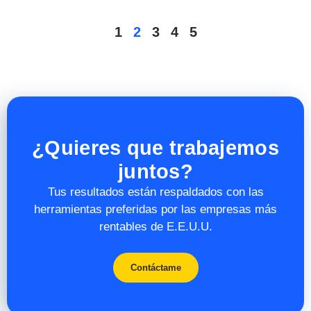
1
2
3
4
5
¿Quieres que trabajemos
juntos?
Tus resultados están respaldados con las
herramientas preferidas por las empresas más
rentables de E.E.U.U.
Contáctame