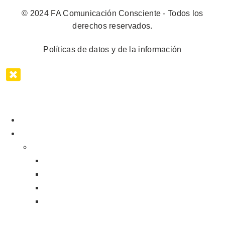
© 2024 FA Comunicación Consciente - Todos los
derechos reservados.
Políticas de datos y de la información
Inicio
Mis servicios
Cursos digitales
Manual para líderes
Cómo hablar para que te entiendan
Conversaciones difíciles
Cómo lograr que tu equipo confíe en ti y se
comprometa con tu visión