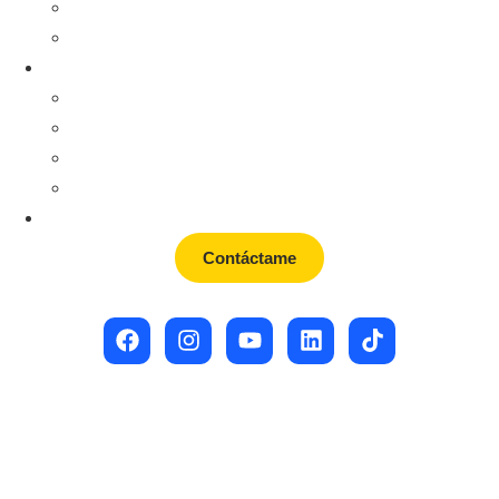
Empresas
Conferencias
Acerca de
Sobre Fátima
Historias de éxito
MBTI
TypeCoach
Blog
Contáctame